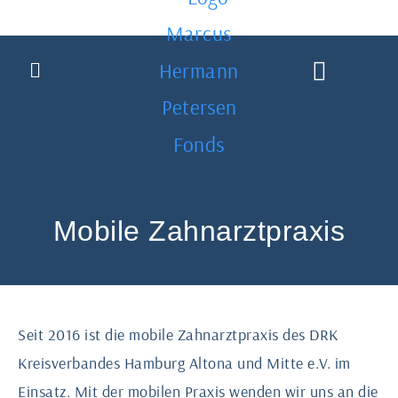
Über den Fonds »
Die Johannisloge „Zu den drei Rosen“ Hamburg
Bewerbung zur Förderung
Mobile Zahnarztpraxis
Seit 2016 ist die mobile Zahnarztpraxis des DRK
Kreisverbandes Hamburg Altona und Mitte e.V. im
Einsatz. Mit der mobilen Praxis wenden wir uns an die