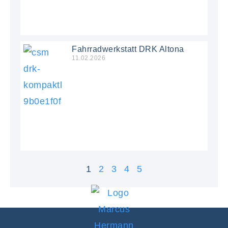
Fahrradwerkstatt DRK Altona
11.02.2026
1
2
3
4
5