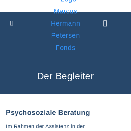
Über den Fonds »
Die Johannisloge „Zu den drei Rosen“ Hamburg
Bewerbung zur Förderung
Der Begleiter
Psychosoziale Beratung
Im Rahmen der Assistenz in der